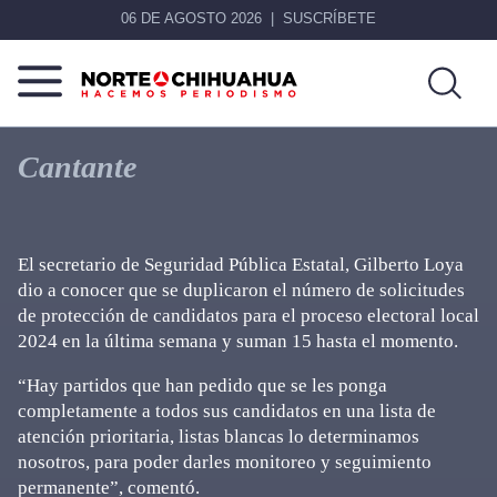
06 DE AGOSTO 2026
SUSCRÍBETE
Norte
Más
De
que
Cantante
Chihuahua
noticias,
hacemos periodismo
El secretario de Seguridad Pública Estatal, Gilberto Loya
dio a conocer que se duplicaron el número de solicitudes
de protección de candidatos para el proceso electoral local
2024 en la última semana y suman 15 hasta el momento.
“Hay partidos que han pedido que se les ponga
completamente a todos sus candidatos en una lista de
atención prioritaria, listas blancas lo determinamos
nosotros, para poder darles monitoreo y seguimiento
permanente”, comentó.