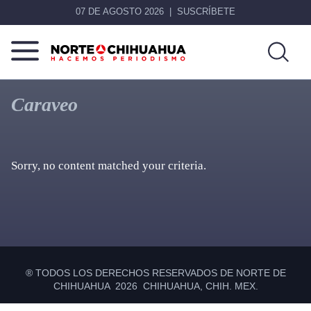
07 DE AGOSTO 2026
SUSCRÍBETE
Norte
Más
De
que
Caraveo
Chihuahua
noticias,
hacemos periodismo
Sorry, no content matched your criteria.
Primary
Sidebar
® TODOS LOS DERECHOS RESERVADOS DE NORTE DE
CHIHUAHUA 2026 CHIHUAHUA, CHIH. MEX.