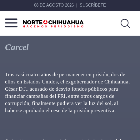
08 DE AGOSTO 2026
SUSCRÍBETE
Norte
Más
De
que
Carcel
Chihuahua
noticias,
hacemos periodismo
Tras casi cuatro años de permanecer en prisión, dos de
ellos en Estados Unidos, el exgobernador de Chihuahua,
César D.J., acusado de desvío fondos públicos para
financiar campañas del PRI, entre otros cargos de
corrupción, finalmente pudiera ver la luz del sol, al
haberse aprobado el cese de la prisión preventiva.