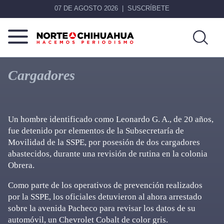
07 DE AGOSTO 2026
SUSCRÍBETE
Norte
Más
De
que
Cargadores
Chihuahua
noticias,
hacemos periodismo
Un hombre identificado como Leonardo G. A., de 20 años,
fue detenido por elementos de la Subsecretaría de
Movilidad de la SSPE, por posesión de dos cargadores
abastecidos, durante una revisión de rutina en la colonia
Obrera.
Como parte de los operativos de prevención realizados
por la SSPE, los oficiales detuvieron al ahora arrestado
sobre la avenida Pacheco para revisar los datos de su
automóvil, un Chevrolet Cobalt de color gris.