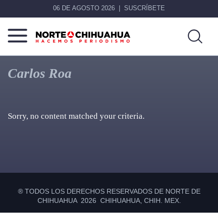
06 DE AGOSTO 2026
SUSCRÍBETE
Norte
Más
De
que
Carlos Roa
Chihuahua
noticias,
hacemos periodismo
Sorry, no content matched your criteria.
Primary
Sidebar
® TODOS LOS DERECHOS RESERVADOS DE NORTE DE
CHIHUAHUA 2026 CHIHUAHUA, CHIH. MEX.