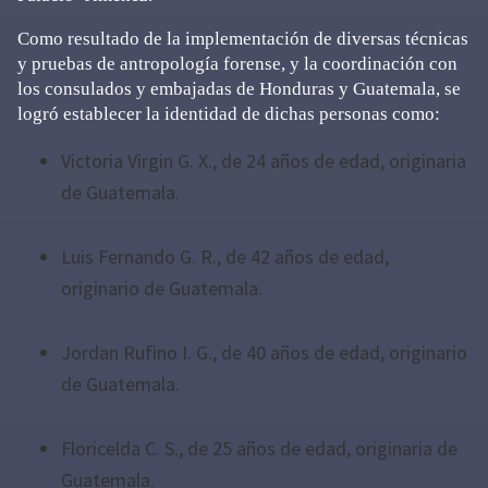
Como resultado de la implementación de diversas técnicas
y pruebas de antropología forense, y la coordinación con
los consulados y embajadas de Honduras y Guatemala, se
logró establecer la identidad de dichas personas como:
Victoria Virgin G. X., de 24 años de edad, originaria
de Guatemala.
Luis Fernando G. R., de 42 años de edad,
originario de Guatemala.
Jordan Rufino I. G., de 40 años de edad, originario
de Guatemala.
Floricelda C. S., de 25 años de edad, originaria de
Guatemala.