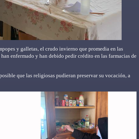
mpopes y galletas, el crudo invierno que promedia en las
 han enfermado y han debido pedir crédito en las farmacias de
osible que las religiosas pudieran preservar su vocación, a