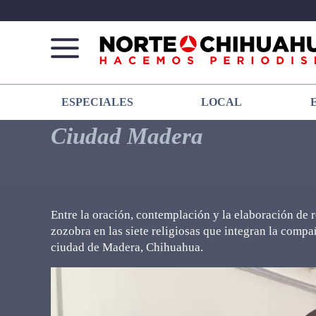
Norte
Más
ESPECIALES
LOCAL
De
que
Chihuahua
noticias,
Ciudad Madera
hacemos periodismo
Entre la oración, contemplación y la elaboración de 
zozobra en las siete religiosas que integran la com
ciudad de Madera, Chihuahua.