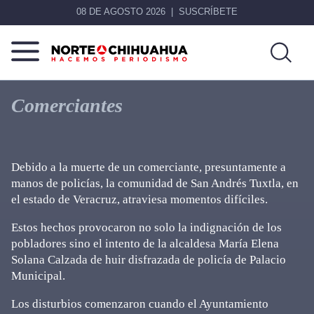
08 DE AGOSTO 2026
SUSCRÍBETE
Norte
Más
De
que
Comerciantes
Chihuahua
noticias,
hacemos periodismo
Debido a la muerte de un comerciante, presuntamente a
manos de policías, la comunidad de San Andrés Tuxtla, en
el estado de Veracruz, atraviesa momentos difíciles.
Estos hechos provocaron no solo la indignación de los
pobladores sino el intento de la alcaldesa María Elena
Solana Calzada de huir disfrazada de policía de Palacio
Municipal.
Los disturbios comenzaron cuando el Ayuntamiento