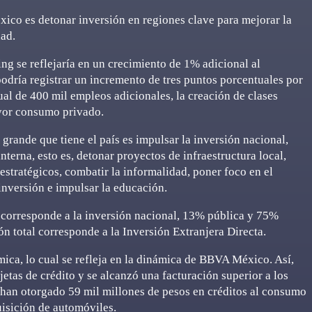
éxico es detonar inversión en regiones clave para mejorar la
dad.
ng se reflejaría en un crecimiento de 1% adicional al
podría registrar un incremento de tres puntos porcentuales por
al de 400 mil empleos adicionales, la creación de clases
yor consumo privado.
grande que tiene el país es impulsar la inversión nacional,
erna, esto es, detonar proyectos de infraestructura local,
stratégicos, combatir la informalidad, poner foco en el
inversión e impulsar la educación.
 corresponde a la inversión nacional, 13% pública y 75%
n total corresponde a la Inversión Extranjera Directa.
ica, lo cual se refleja en la dinámica de BBVA México. Así,
jetas de crédito y se alcanzó una facturación superior a los
 han otorgado 59 mil millones de pesos en créditos al consumo
uisición de automóviles.