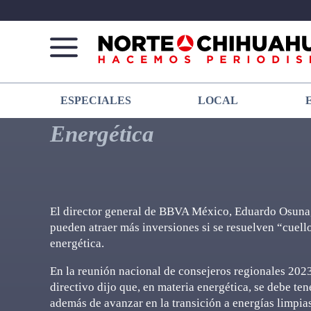
Norte
Más
ESPECIALES
LOCAL
De
que
Chihuahua
noticias,
Energética
hacemos periodismo
El director general de BBVA México, Eduardo Osuna, 
pueden atraer más inversiones si se resuelven “cuello
energética.
En la reunión nacional de consejeros regionales 2023
directivo dijo que, en materia energética, se debe ten
además de avanzar en la transición a energías limpias