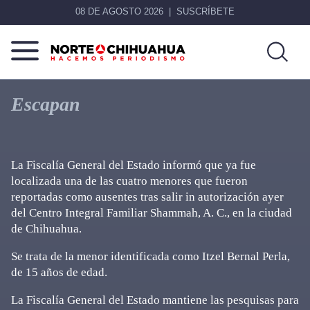
08 DE AGOSTO 2026
SUSCRÍBETE
Norte
Más
De
que
Escapan
Chihuahua
noticias,
hacemos periodismo
La Fiscalía General del Estado informó que ya fue
localizada una de las cuatro menores que fueron
reportadas como ausentes tras salir in autorización ayer
del Centro Integral Familiar Shammah, A. C., en la ciudad
de Chihuahua.
Se trata de la menor identificada como Itzel Bernal Perla,
de 15 años de edad.
La Fiscalía General del Estado mantiene las pesquisas para