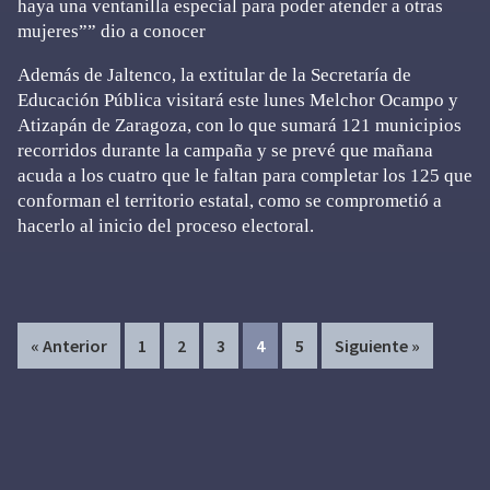
haya una ventanilla especial para poder atender a otras
mujeres”” dio a conocer
Además de Jaltenco, la extitular de la Secretaría de
Educación Pública visitará este lunes Melchor Ocampo y
Atizapán de Zaragoza, con lo que sumará 121 municipios
recorridos durante la campaña y se prevé que mañana
acuda a los cuatro que le faltan para completar los 125 que
conforman el territorio estatal, como se comprometió a
hacerlo al inicio del proceso electoral.
Page
Page
Page
Page
Page
« Anterior
1
2
3
4
5
Siguiente »
Primary
Sidebar