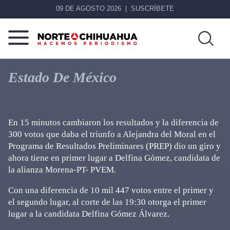
09 DE AGOSTO 2026
SUSCRÍBETE
Norte
Más
De
que
Estado De México
Chihuahua
noticias,
hacemos periodismo
En 15 minutos cambiaron los resultados y la diferencia de
300 votos que daba el triunfo a Alejandra del Moral en el
Programa de Resultados Preliminares (PREP) dio un giro y
ahora tiene en primer lugar a Delfina Gómez, candidata de
la alianza Morena-PT- PVEM.
Con una diferencia de 10 mil 447 votos entre el primer y
el segundo lugar, al corte de las 19:30 otorga el primer
lugar a la candidata Delfina Gómez Álvarez.