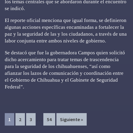
los temas centrales que se abordaron durante el encuentro
se indicó.
El reporte oficial menciona que igual forma, se definieron
algunas acciones específicas encaminadas a fortalecer la
paz y la seguridad de las y los ciudadanos, a través de una
labor conjunta entre ambos niveles de gobierno.
Se destacó que fue la gobernadora Campos quien solicitó
dicho acercamiento para tratar temas de trascendencia
para la seguridad de los chihuahuenses, “así como
afianzar los lazos de comunicación y coordinación entre
el Gobierno de Chihuahua y el Gabinete de Seguridad
Federal”.
Interim
…
Page
Page
Page
Page
1
2
3
54
Siguiente »
pages