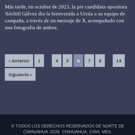
Más tarde, en octubre de 2023, la pre candidata opositora
Xóchitl Gálvez dio la bienvenida a Urzúa a su equipo de
campaña, a través de un mensaje de X, acompañado con
una fotografía de ambos.
Interim
Interim
…
…
Page
Page
Page
Page
Page
Page
Page
« Anterior
1
4
5
6
7
8
14
pages
pages
Siguiente »
omitted
omitted
Primary
Sidebar
® TODOS LOS DERECHOS RESERVADOS DE NORTE DE
CHIHUAHUA 2026 CHIHUAHUA, CHIH. MEX.