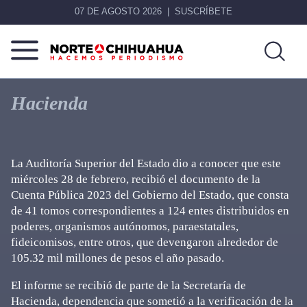
07 DE AGOSTO 2026
SUSCRÍBETE
Norte
Más
De
que
Hacienda
Chihuahua
noticias,
hacemos periodismo
La Auditoría Superior del Estado dio a conocer que este
miércoles 28 de febrero, recibió el documento de la
Cuenta Pública 2023 del Gobierno del Estado, que consta
de 41 tomos correspondientes a 124 entes distribuidos en
poderes, organismos autónomos, paraestatales,
fideicomisos, entre otros, que devengaron alrededor de
105.32 mil millones de pesos el año pasado.
El informe se recibió de parte de la Secretaría de
Hacienda, dependencia que sometió a la verificación de la