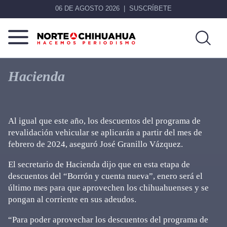
06 DE AGOSTO 2026
SUSCRÍBETE
Norte
Más
De
que
Hacienda
Chihuahua
noticias,
hacemos periodismo
Al igual que este año, los descuentos del programa de
revalidación vehicular se aplicarán a partir del mes de
febrero de 2024, aseguró José Granillo Vázquez.
El secretario de Hacienda dijo que en esta etapa de
descuentos del “Borrón y cuenta nueva”, enero será el
último mes para que aprovechen los chihuahuenses y se
pongan al corriente en sus adeudos.
“Para poder aprovechar los descuentos del programa de