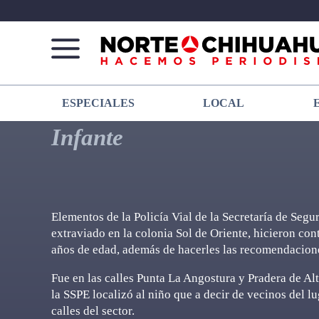
Norte
Más
ESPECIALES
LOCAL
De
que
Chihuahua
noticias,
Infante
hacemos periodismo
Elementos de la Policía Vial de la Secretaría de Seg
extraviado en la colonia Sol de Oriente, hicieron con
años de edad, además de hacerles las recomendacione
Fue en las calles Punta La Angostura y Pradera de Alt
la SSPE localizó al niño que a decir de vecinos del l
calles del sector.