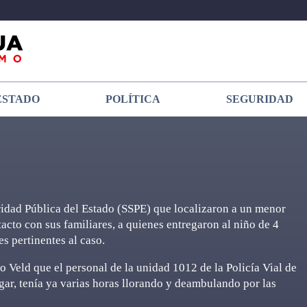
ESTADO
POLÍTICA
SEGURIDAD
uridad Pública del Estado (SSPE) que localizaron a un menor
tacto con sus familiares, a quienes entregaron al niño de 4
s pertinentes al caso.
o Veld que el personal de la unidad 1012 de la Policía Vial de
ugar, tenía ya varias horas llorando y deambulando por las