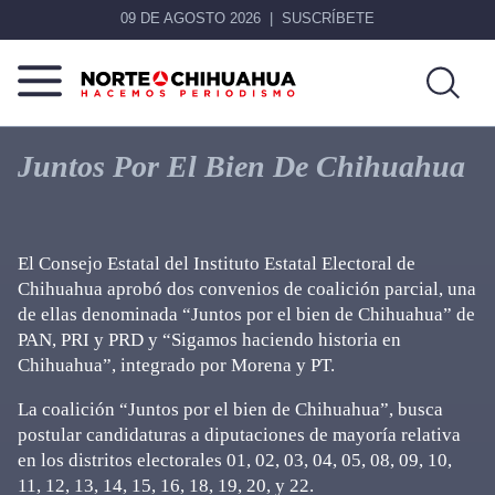
09 DE AGOSTO 2026
SUSCRÍBETE
Norte
Más
De
que
Juntos Por El Bien De Chihuahua
Chihuahua
noticias,
hacemos periodismo
El Consejo Estatal del Instituto Estatal Electoral de
Chihuahua aprobó dos convenios de coalición parcial, una
de ellas denominada “Juntos por el bien de Chihuahua” de
PAN, PRI y PRD y “Sigamos haciendo historia en
Chihuahua”, integrado por Morena y PT.
La coalición “Juntos por el bien de Chihuahua”, busca
postular candidaturas a diputaciones de mayoría relativa
en los distritos electorales 01, 02, 03, 04, 05, 08, 09, 10,
11, 12, 13, 14, 15, 16, 18, 19, 20, y 22.