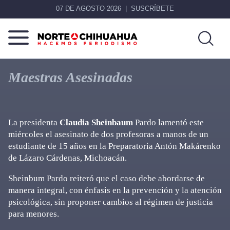
07 DE AGOSTO 2026
SUSCRÍBETE
Norte
Más
De
que
Maestras Asesinadas
Chihuahua
noticias,
hacemos periodismo
La presidenta
Claudia Sheinbaum
Pardo lamentó este
miércoles el asesinato de dos profesoras a manos de un
estudiante de 15 años en la Preparatoria Antón Makárenko
de Lázaro Cárdenas, Michoacán.
Sheinbum Pardo reiteró que el caso debe abordarse de
manera integral, con énfasis en la prevención y la atención
psicológica, sin proponer cambios al régimen de justicia
para menores.