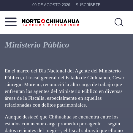
09 DE AGOSTO 2026
SUSCRÍBETE
Norte
Más
De
que
Ministerio Público
Chihuahua
noticias,
hacemos periodismo
En el marco del Día Nacional del Agente del Ministerio
Público, el fiscal general del Estado de Chihuahua, César
Jáuregui Moreno, reconoció la alta carga de trabajo que
enfrentan los agentes del Ministerio Público en diversas
áreas de la Fiscalía, especialmente en aquellas
relacionadas con delitos patrimoniales.
Aunque destacó que Chihuahua se encuentra entre los
estados con menor carga promedio por agente —según
datos recientes del Inegi—, el fiscal subrayó que ello no