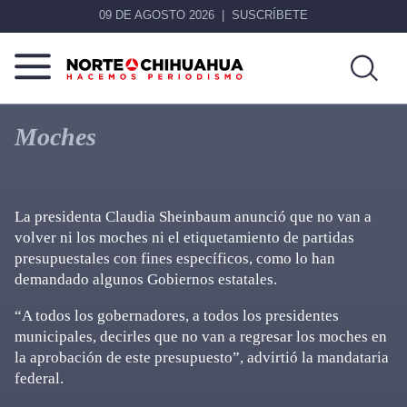
09 DE AGOSTO 2026
SUSCRÍBETE
Norte
Más
De
que
Moches
Chihuahua
noticias,
hacemos periodismo
La presidenta Claudia Sheinbaum anunció que no van a
volver ni los moches ni el etiquetamiento de partidas
presupuestales con fines específicos, como lo han
demandado algunos Gobiernos estatales.
“A todos los gobernadores, a todos los presidentes
municipales, decirles que no van a regresar los moches en
la aprobación de este presupuesto”, advirtió la mandataria
federal.