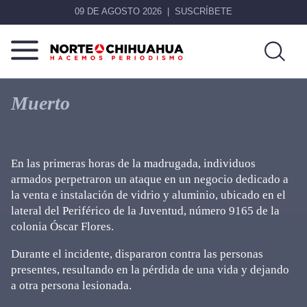
09 DE AGOSTO 2026
SUSCRÍBETE
Norte
Más
De
que
Muerto
Chihuahua
noticias,
hacemos periodismo
En las primeras horas de la madrugada, individuos
armados perpetraron un ataque en un negocio dedicado a
la venta e instalación de vidrio y aluminio, ubicado en el
lateral del Periférico de la Juventud, número 9165 de la
colonia Óscar Flores.
Durante el incidente, dispararon contra las personas
presentes, resultando en la pérdida de una vida y dejando
a otra persona lesionada.