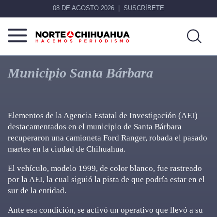
08 DE AGOSTO 2026
SUSCRÍBETE
Norte
Más
De
que
Municipio Santa Bárbara
Chihuahua
noticias,
hacemos periodismo
Elementos de la Agencia Estatal de Investigación (AEI)
destacamentados en el municipio de Santa Bárbara
recuperaron una camioneta Ford Ranger, robada el pasado
martes en la ciudad de Chihuahua.
El vehículo, modelo 1999, de color blanco, fue rastreado
por la AEI, la cual siguió la pista de que podría estar en el
sur de la entidad.
Ante esa condición, se activó un operativo que llevó a su