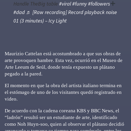
Handle TheBig table
#viral
#funny
#followers
#dad
♬ [Raw recording] Record playback noise
01 (3 minutes) – Icy Light
Maurizio Cattelan está acostumbrado a que sus obras de
arte provoquen hambre. Esta vez, ocurrió en el Museo de
Arte Leeum de Seúl, donde tenía expuesto un plátano
pegado a la pared.
El momento en que la obra del artista italiano termina en
el estómago de uno de los visitantes quedó registrado en
video.
De acuerdo con la cadena coreana KBS y BBC News, el
“ladrón” resultó ser un estudiante de arte, identificado
como Noh Huyn-soo, quien al observar el plátano decidió
arrancarlo y tomarse su tiempo para comérselo, entre los