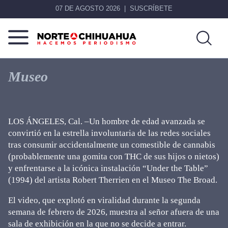
07 DE AGOSTO 2026
SUSCRÍBETE
Norte
Más
De
que
Museo
Chihuahua
noticias,
hacemos periodismo
LOS ÁNGELES, Cal. –Un hombre de edad avanzada se
convirtió en la estrella involuntaria de las redes sociales
tras consumir accidentalmente un comestible de cannabis
(probablemente una gomita con THC de sus hijos o nietos)
y enfrentarse a la icónica instalación “Under the Table”
(1994) del artista Robert Therrien en el Museo The Broad.
El video, que explotó en viralidad durante la segunda
semana de febrero de 2026, muestra al señor afuera de una
sala de exhibición en la que no se decide a entrar.