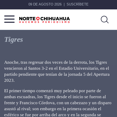
09 DE AGOSTO 2026
SUSCRÍBETE
Norte
Más
De
que
Tigres
Chihuahua
noticias,
hacemos periodismo
Anoche, tras regresar dos veces de la derrota, los Tigres
vencieron al Santos 3-2 en el Estadio Universitario, en el
partido pendiente que tenían de la jornada 5 del Apertura
2023.
El primer tiempo comenzó muy peleado por parte de
ambas escuadras, los Tigres desde el inicio se fueron al
frente y Francisco Córdova, con un cabezazo y un disparo
asustó al rival; son embargo en la primera ocasión el
esférico se fue por arriba del arco y en la segunda se