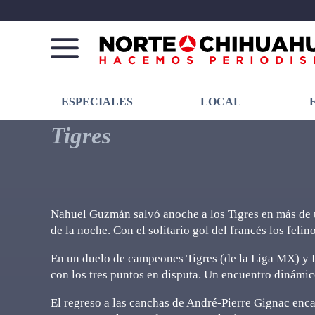
Norte
Más
ESPECIALES
LOCAL
De
que
Chihuahua
noticias,
Tigres
hacemos periodismo
Nahuel Guzmán salvó anoche a los Tigres en más de u
de la noche. Con el solitario gol del francés los felino
En un duelo de campeones Tigres (de la Liga MX) y 
con los tres puntos en disputa. Un encuentro dinámic
El regreso a las canchas de André-Pierre Gignac encam