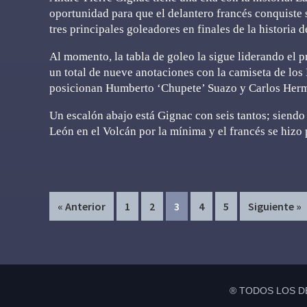
oportunidad para que el delantero francés conquiste 
tres principales goleadores en finales de la historia 
Al momento, la tabla de goleo la sigue liderando el 
un total de nueve anotaciones con la camiseta de los
posicionan Humberto ‘Chupete’ Suazo y Carlos Hermo
Un escalón abajo está Gignac con seis tantos; siendo 
León en el Volcán por la mínima y el francés se hizo 
Page
Page
Page
Page
Page
« Anterior
1
2
3
4
5
Siguiente »
® TODOS LOS D