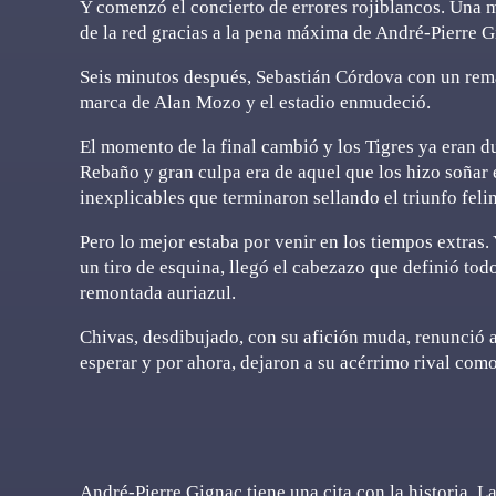
Y comenzó el concierto de errores rojiblancos. Una 
de la red gracias a la pena máxima de André-Pierre Gi
Seis minutos después, Sebastián Córdova con un rema
marca de Alan Mozo y el estadio enmudeció.
El momento de la final cambió y los Tigres ya eran du
Rebaño y gran culpa era de aquel que los hizo soñar 
inexplicables que terminaron sellando el triunfo feli
Pero lo mejor estaba por venir en los tiempos extras.
un tiro de esquina, llegó el cabezazo que definió to
remontada auriazul.
Chivas, desdibujado, con su afición muda, renunció a
esperar y por ahora, dejaron a su acérrimo rival com
André-Pierre Gignac tiene una cita con la historia. L