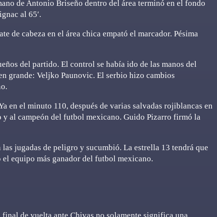
mano de Antonio Briseño dentro del área terminó en el fondo
gnac al 65′.
te de cabeza en el área chica empató el marcador. Pésima
eños del partido. El control se había ido de las manos del
en grande: Veljko Paunovic. El serbio hizo cambios
no.
 Ya en el minuto 110, después de varias salvadas rojiblancas en
do y al campeón del futbol mexicano. Guido Pizarro firmó la
 las jugadas de peligro y sucumbió. La estrella 13 tendrá que
o el equipo más ganador del futbol mexicano.
a final de vuelta ante Chivas no solamente significa una