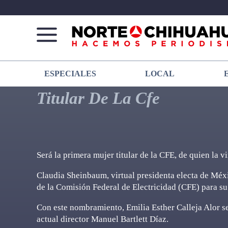
Norte
Más
ESPECIALES
LOCAL
De
que
Chihuahua
noticias,
Titular De La Cfe
hacemos periodismo
Será la primera mujer titular de la CFE, de quien la v
Claudia Sheinbaum, virtual presidenta electa de Méxi
de la Comisión Federal de Electricidad (CFE) para su
Con este nombramiento, Emilia Esther Calleja Alor se 
actual director Manuel Bartlett Díaz.