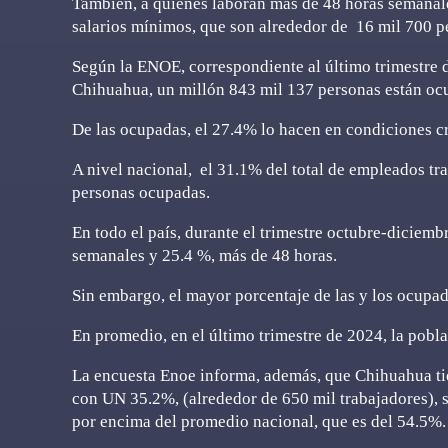
También, a quienes laboran más de 48 horas semanal
salarios mínimos, que son alrededor de 16 mil 700 p
Según la ENOE, correspondiente al último trimestre d
Chihuahua, un millón 843 mil 137 personas están o
De las ocupadas, el 27.4% lo hacen en condiciones cr
A nivel nacional, el 31.1% del total de empleados tr
personas ocupadas.
En todo el país, durante el trimestre octubre-diciem
semanales y 25.4 %, más de 48 horas.
Sin embargo, el mayor porcentaje de las y los ocupad
En promedio, en el último trimestre de 2024, la pobl
La encuesta Enoe informa, además, que Chihuahua tie
con UN 35.2%, (alrededor de 650 mil trabajadores), 
por encima del promedio nacional, que es del 54.5%.