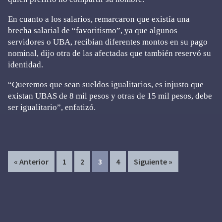
En cuanto a los salarios, remarcaron que existía una
brecha salarial de “favoritismo”, ya que algunos
servidores o UBA, recibían diferentes montos en su pago
nominal, dijo otra de las afectadas que también reservó su
identidad.
“Queremos que sean sueldos igualitarios, es injusto que
existan UBAS de 8 mil pesos y otras de 15 mil pesos, debe
ser igualitario”, enfatizó.
Page
Page
Page
Page
« Anterior
1
2
3
4
Siguiente »
Primary
Sidebar