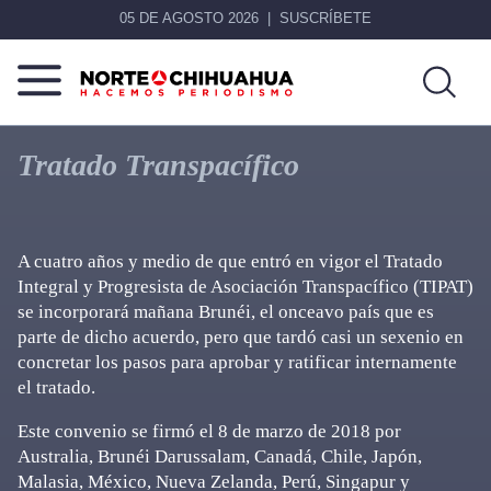
05 DE AGOSTO 2026
SUSCRÍBETE
Norte
Más
De
que
Tratado Transpacífico
Chihuahua
noticias,
hacemos periodismo
A cuatro años y medio de que entró en vigor el Tratado
Integral y Progresista de Asociación Transpacífico (TIPAT)
se incorporará mañana Brunéi, el onceavo país que es
parte de dicho acuerdo, pero que tardó casi un sexenio en
concretar los pasos para aprobar y ratificar internamente
el tratado.
Este convenio se firmó el 8 de marzo de 2018 por
Australia, Brunéi Darussalam, Canadá, Chile, Japón,
Malasia, México, Nueva Zelanda, Perú, Singapur y