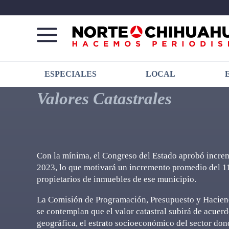
Norte
Más
ESPECIALES
LOCAL
De
que
Chihuahua
noticias,
Valores Catastrales
hacemos periodismo
Con la mínima, el Congreso del Estado aprobó increme
2023, lo que motivará un incremento promedio del 11
propietarios de inmuebles de ese municipio.
La Comisión de Programación, Presupuesto y Hacienda
se contemplan que el valor catastral subirá de acuerd
geográfica, el estrato socioeconómico del sector don