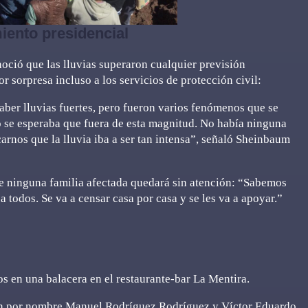
ento presidencial
oció que las lluvias superaron cualquier previsión
 sorpresa incluso a los servicios de protección civil:
 haber lluvias fuertes, pero fueron varios fenómenos que se
o se esperaba que fuera de esta magnitud. No había ninguna
arnos que la lluvia iba a ser tan intensa”, señaló Sheinbaum
e ninguna familia afectada quedará sin atención: “Sabemos
odos. Se va a censar casa por casa y se les va a apoyar.”
os en una balacera en el restaurante-bar La Mentira.
ban por nombre Manuel Rodríguez Rodríguez y Víctor Eduardo