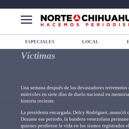
Norte
Más
ESPECIALES
LOCAL
De
que
Chihuahua
noticias,
Víctimas
hacemos periodismo
Una semana después de los devastadores terremotos qu
miércoles en siete días de duelo nacional en memoria 
historia reciente.
La presidenta encargada, Delcy Rodríguez, anunció qu
Durante ese periodo, la bandera venezolana permanec
quienes perdieron la vida en los sismos registrados e