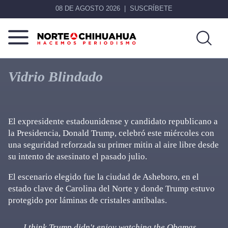
08 DE AGOSTO 2026
SUSCRÍBETE
Norte
Más
De
que
Vidrio Blindado
Chihuahua
noticias,
hacemos periodismo
El expresidente estadounidense y candidato republicano a
la Presidencia, Donald Trump, celebró este miércoles con
una seguridad reforzada su primer mitin al aire libre desde
su intento de asesinato el pasado julio.
El escenario elegido fue la ciudad de Asheboro, en el
estado clave de Carolina del Norte y donde Trump estuvo
protegido por láminas de cristales antibalas.
I think Trump didn't enjoy watching the Obamas