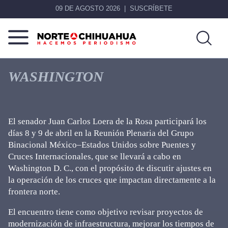
09 DE AGOSTO 2026
SUSCRÍBETE
Norte
Más
De
que
WASHINGTON
Chihuahua
noticias,
hacemos periodismo
El senador Juan Carlos Loera de la Rosa participará los
días 8 y 9 de abril en la Reunión Plenaria del Grupo
Binacional México–Estados Unidos sobre Puentes y
Cruces Internacionales, que se llevará a cabo en
Washington D. C., con el propósito de discutir ajustes en
la operación de los cruces que impactan directamente a la
frontera norte.
El encuentro tiene como objetivo revisar proyectos de
modernización de infraestructura, mejorar los tiempos de