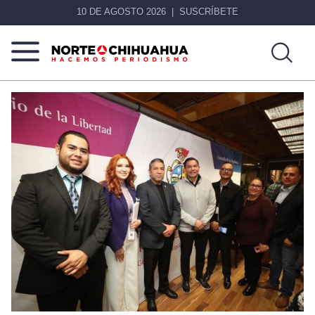
10 DE AGOSTO 2026
SUSCRÍBETE
Norte
Más
De
que
Chihuahua
noticias,
hacemos periodismo