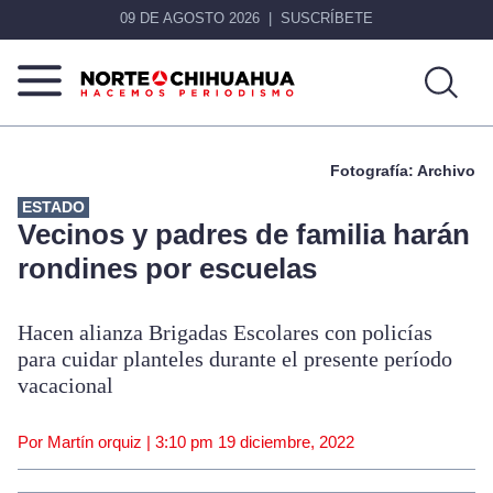
09 DE AGOSTO 2026
SUSCRÍBETE
Norte
Más
De
que
Fotografía: Archivo
Chihuahua
noticias,
hacemos periodismo
ESTADO
Vecinos y padres de familia harán
rondines por escuelas
Hacen alianza Brigadas Escolares con policías
para cuidar planteles durante el presente período
vacacional
Por Martín orquiz |
3:10 pm
19 diciembre, 2022