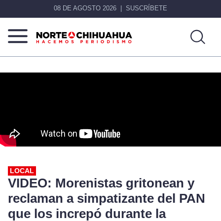
08 DE AGOSTO 2026
SUSCRÍBETE
Norte
Más
De
que
Chihuahua
noticias,
hacemos periodismo
LOCAL
VIDEO: Morenistas gritonean y
reclaman a simpatizante del PAN
que los increpó durante la