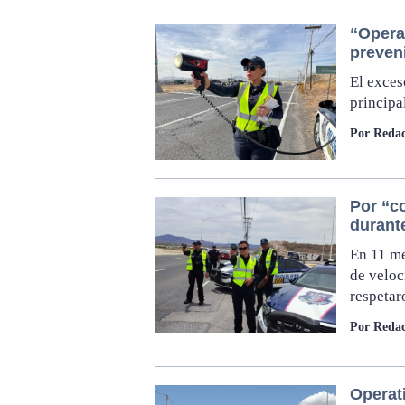
“Opera
preveni
El exces
principa
Por Redac
Por “c
durant
En 11 me
de veloc
respetar
Por Redac
Operati