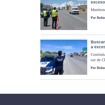
exceso
Mantiene
Por Redac
Buscan
a exce
Continúa
sur de 
Por Redac