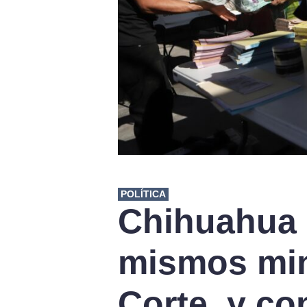
POLÍTICA
Chihuahua e
mismos min
Corte, y co