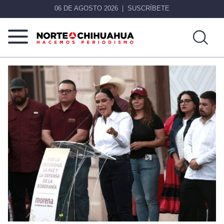
06 DE AGOSTO 2026
SUSCRÍBETE
Norte
Más
De
que
Chihuahua
noticias,
hacemos periodismo