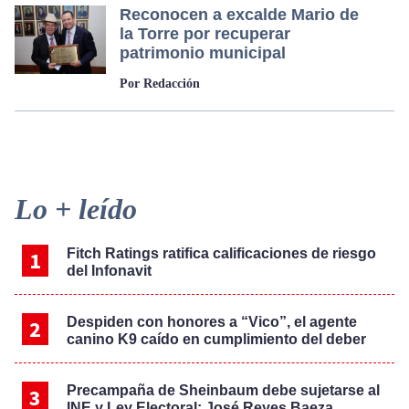
Reconocen a excalde Mario de
la Torre por recuperar
patrimonio municipal
Por Redacción
Primary
Lo + leído
Sidebar
Fitch Ratings ratifica calificaciones de riesgo
del Infonavit
Despiden con honores a “Vico”, el agente
canino K9 caído en cumplimiento del deber
Precampaña de Sheinbaum debe sujetarse al
INE y Ley Electoral: José Reyes Baeza