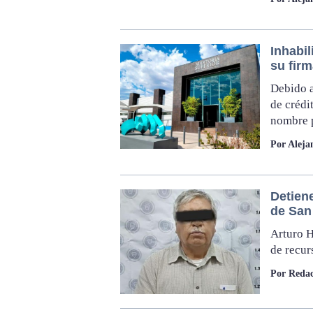
Inhabil
su firm
Debido a
de crédi
nombre 
Por Aleja
Detiene
de San
Arturo H
de recur
Por Reda