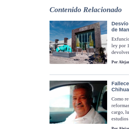
Contenido Relacionado
Desvío 
de Man
Exfuncio
ley por 
devolver
Por Aleja
Fallec
Chihu
Como rec
reformas
cargo, l
estudios
Por Aleja