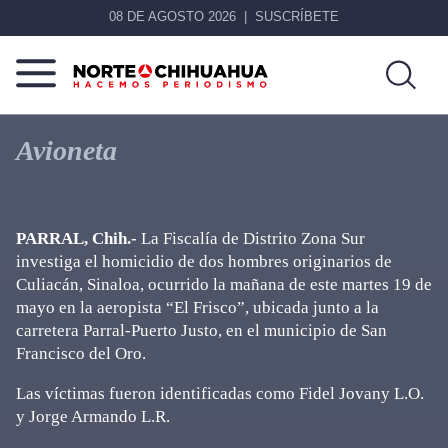
08 DE AGOSTO 2026
SUSCRÍBETE
Norte
Más
De
que
Avioneta
Chihuahua
noticias,
hacemos periodismo
PARRAL, Chih.-
La Fiscalía de Distrito Zona Sur
investiga el homicidio de dos hombres originarios de
Culiacán, Sinaloa, ocurrido la mañana de este martes 19 de
mayo en la aeropista “El Frisco”, ubicada junto a la
carretera Parral-Puerto Justo, en el municipio de San
Francisco del Oro.
Las víctimas fueron identificadas como Fidel Jovany L.O.
y Jorge Armando L.R.