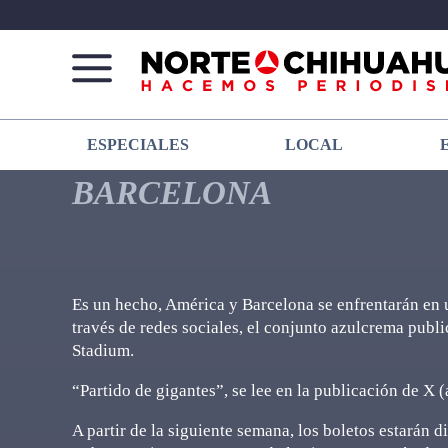
Norte
Más
ESPECIALES
LOCAL
De
que
Chihuahua
noticias,
BARCELONA
hacemos periodismo
Es un hecho, América y Barcelona se enfrentarán en 
través de redes sociales, el conjunto azulcrema publi
Stadium.
“Partido de gigantes”, se lee en la publicación de X 
A partir de la siguiente semana, los boletos estarán 