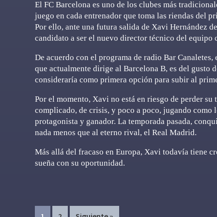
El FC Barcelona es uno de los clubes más tradicionale
juego en cada entrenador que toma las riendas del pr
Por ello, ante una futura salida de Xavi Hernández d
candidato a ser el nuevo director técnico del equipo 
De acuerdo con el programa de radio Bar Canaletes,
que actualmente dirige al Barcelona B, es del gusto d
consideraría como primera opción para subir al prim
Por el momento, Xavi no está en riesgo de perder su 
complicado, de crisis, y poco a poco, jugando como lo
protagonista y ganador. La temporada pasada, conqu
nada menos que al eterno rival, el Real Madrid.
Más allá del fracaso en Europa, Xavi todavía tiene c
sueña con su oportunidad.
Page
Page
1
2
Siguiente »