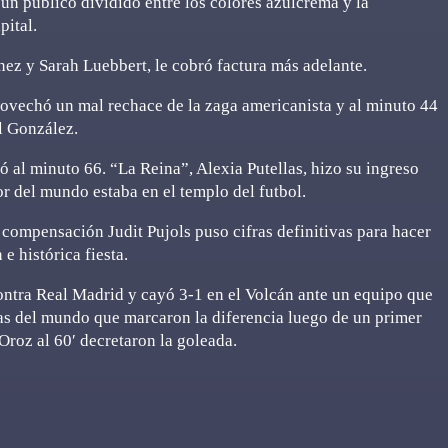
un público dividido entre los colores azulcrema y la
pital.
nez y Sarah Luebbert, le cobró factura más adelante.
rovechó un mal rechace de la zaga americanista y al minuto 44
el González.
al minuto 66. “La Reina”, Alexia Putellas, hizo su ingreso
or del mundo estaba en el templo del futbol.
 compensación Judit Pujols puso cifras definitivas para hacer
e histórica fiesta.
 Real Madrid y cayó 3-1 en el Volcán ante un equipo que
as del mundo que marcaron la diferencia luego de un primer
Oroz al 60′ decretaron la goleada.