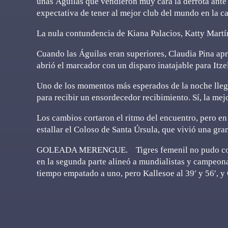
unas Águilas que vendieron muy cara la derrota ante 
expectativa de tener al mejor club del mundo en la ca
La nula contundencia de Kiana Palacios, Katty Martí
Cuando las Águilas eran superiores, Claudia Pina ap
abrió el marcador con un disparo inatajable para Itz
Uno de los momentos más esperados de la noche llegó 
para recibir un ensordecedor recibimiento. Sí, la mej
Los cambios cortaron el ritmo del encuentro, pero en
estallar el Coloso de Santa Úrsula, que vivió una gran 
GOLEADA MERENGUE. Tigres femenil no pudo contra
en la segunda parte alineó a mundialistas y campeon
tiempo empatado a uno, pero Kallesoe al 39′ y 56′, y 