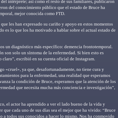
del intérprete; así como el resto de sus familiares, publicaron
ieron del conocimiento público que el estado de Bruce ha
emporal, mejor conocida como FTD.
s que les han expresado su cariño y apoyo en estos momentos
ido es lo que los ha motivado a hablar sobre el actual estado de
os un diagnóstico más específico: demencia frontotemporal.
n son solo un síntoma de la enfermedad. Si bien esto es
 claro”, escribió en su cuenta oficial de Instagram.
lgo «cruel», ya que, desafortunadamente, no tiene cura y
ratamientos para la enfermedad, una realidad que esperamos
anza la condición de Bruce, esperamos que la atención de los
fermedad que necesita mucha más conciencia e investigación”,
co, el actor ha aprendido a ver el lado bueno de la vida y
er que cada uno de sus días sea el mejor que ha vivido: “Bruce
do a todos sus conocidos a hacer lo mismo. Nos ha conmovido