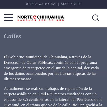
09 DE AGOSTO 2026
SUSCRÍBETE
Norte
Más
De
que
Calles
Chihuahua
noticias,
hacemos periodismo
El Gobierno Municipal de Chihuahua, a través de la
Dirección de Obras Públicas, continúa con el programa
emergente de recarpeteo en el sur de la capital, derivado
de los daños ocasionados por las lluvias atípicas de las
últimas semanas.
Actualmente se realizan trabajos de reposición de la
carpeta asfáltica en 6 mil 679 metros cuadrados con un
espesor de 3.5 centímetros en la lateral del Periférico de la
Juventud, en el tramo que va de la calle Río Papigochi a la