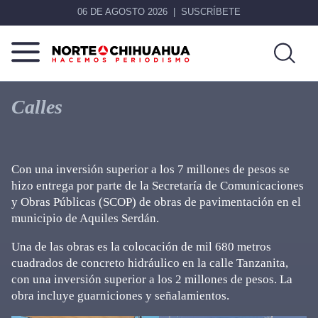
06 DE AGOSTO 2026
SUSCRÍBETE
Norte
Más
De
que
Calles
Chihuahua
noticias,
hacemos periodismo
Con una inversión superior a los 7 millones de pesos se
hizo entrega por parte de la Secretaría de Comunicaciones
y Obras Públicas (SCOP) de obras de pavimentación en el
municipio de Aquiles Serdán.
Una de las obras es la colocación de mil 680 metros
cuadrados de concreto hidráulico en la calle Tanzanita,
con una inversión superior a los 2 millones de pesos. La
obra incluye guarniciones y señalamientos.