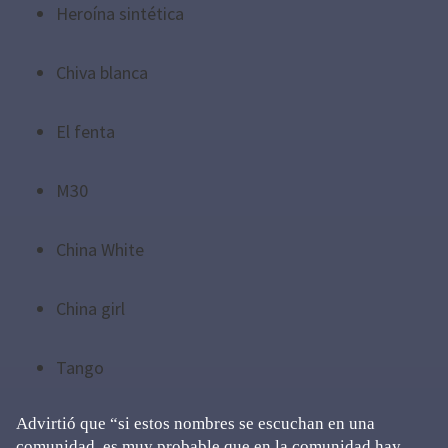
Heroína sintética
Chiva blanca
El fenta
M30
China White
China girl
Tango
Advirtió que “si estos nombres se escuchan en una
comunidad, es muy probable que en la comunidad hay