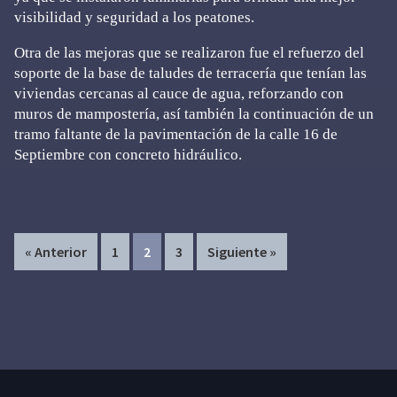
visibilidad y seguridad a los peatones.
Otra de las mejoras que se realizaron fue el refuerzo del
soporte de la base de taludes de terracería que tenían las
viviendas cercanas al cauce de agua, reforzando con
muros de mampostería, así también la continuación de un
tramo faltante de la pavimentación de la calle 16 de
Septiembre con concreto hidráulico.
Page
Page
Page
« Anterior
1
2
3
Siguiente »
Primary
Sidebar