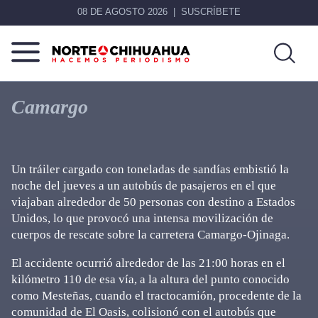
08 DE AGOSTO 2026
SUSCRÍBETE
Norte
Más
De
que
Camargo
Chihuahua
noticias,
hacemos periodismo
Un tráiler cargado con toneladas de sandías embistió la
noche del jueves a un autobús de pasajeros en el que
viajaban alrededor de 50 personas con destino a Estados
Unidos, lo que provocó una intensa movilización de
cuerpos de rescate sobre la carretera Camargo-Ojinaga.
El accidente ocurrió alrededor de las 21:00 horas en el
kilómetro 110 de esa vía, a la altura del punto conocido
como Mesteñas, cuando el tractocamión, procedente de la
comunidad de El Oasis, colisionó con el autobús que