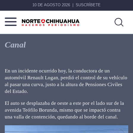
10 DE AGOSTO 2026
SUSCRÍBETE
Norte
Más
De
que
Canal
Chihuahua
noticias,
hacemos periodismo
En un incidente ocurrido hoy, la conductora de un
automóvil Renault Logan, perdió el control de su vehículo
al pasar una curva, justo a la altura de Pensiones Civiles
del Estado.
El auto se desplazaba de oeste a este por el lado sur de la
avenida Teófilo Borunda, mismo que se impactó contra
una valla de contención, quedando al borde del canal.