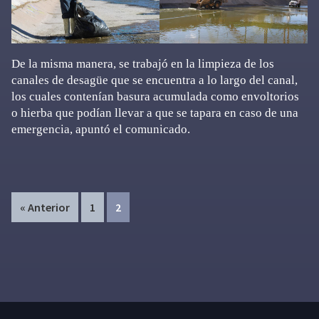
De la misma manera, se trabajó en la limpieza de los
canales de desagüe que se encuentra a lo largo del canal,
los cuales contenían basura acumulada como envoltorios
o hierba que podían llevar a que se tapara en caso de una
emergencia, apuntó el comunicado.
Page
Page
« Anterior
1
2
Primary
Sidebar