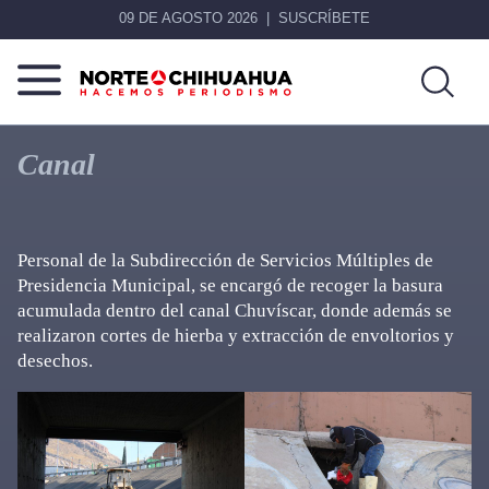
09 DE AGOSTO 2026
SUSCRÍBETE
Norte
Más
De
que
Canal
Chihuahua
noticias,
hacemos periodismo
Personal de la Subdirección de Servicios Múltiples de
Presidencia Municipal, se encargó de recoger la basura
acumulada dentro del canal Chuvíscar, donde además se
realizaron cortes de hierba y extracción de envoltorios y
desechos.