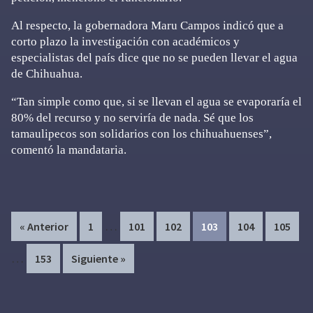
Al respecto, la gobernadora Maru Campos indicó que a
corto plazo la investigación con académicos y
especialistas del país dice que no se pueden llevar el agua
de Chihuahua.
“Tan simple como que, si se llevan el agua se evaporaría el
80% del recurso y no serviría de nada. Sé que los
tamaulipecos son solidarios con los chihuahuenses”,
comentó la mandataria.
Interim
In
…
Page
Page
Page
Page
Page
Page
« Anterior
1
101
102
103
104
105
pages
pa
…
Page
153
Siguiente »
omitted
om