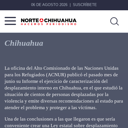
06 DE AGOSTO 2026
SUSCRÍBETE
Norte
Más
De
que
Chihuahua
Chihuahua
noticias,
hacemos periodismo
La oficina del Alto Comisionado de las Naciones Unidas
para los Refugiados (ACNUR) publicó el pasado mes de
junio su Informe el ejercicio de caracterización del
desplazamiento interno en Chihuahua, en el que estudió la
situación de cientos de personas desplazadas por la
violencia y emite diversas recomendaciones al estado para
atender el problema y proteger a las víctimas.
Una de las conclusiones a las que llegaron es que sería
conveniente crear una Ley estatal sobre desplazamiento