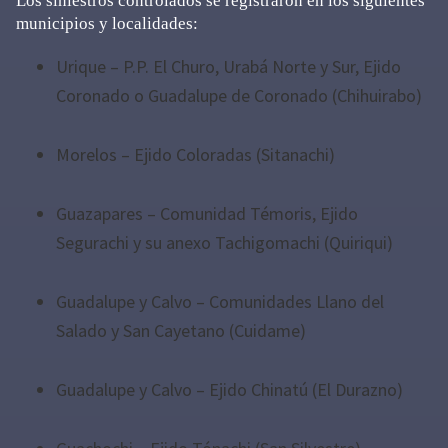
Los siniestros controlados se registraron en los siguientes
municipios y localidades:
Urique – P.P. El Churo, Urabá Norte y Sur, Ejido
Coronado o Guadalupe de Coronado (Chihuirabo)
Morelos – Ejido Coloradas (Sitanachi)
Guazapares – Comunidad Témoris, Ejido
Segurachi y su anexo Tachigomachi (Quiriqui)
Guadalupe y Calvo – Comunidades Llano del
Salado y San Cayetano (Cuidame)
Guadalupe y Calvo – Ejido Chinatú (El Durazno)