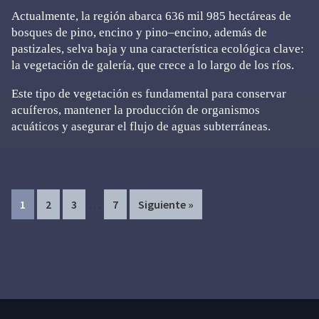
Actualmente, la región abarca 636 mil 985 hectáreas de
bosques de pino, encino y pino–encino, además de
pastizales, selva baja y una característica ecológica clave:
la vegetación de galería, que crece a lo largo de los ríos.
Este tipo de vegetación es fundamental para conservar
acuíferos, mantener la producción de organismos
acuáticos y asegurar el flujo de aguas subterráneas.
Interim
…
Page
Page
Page
Page
1
2
3
7
Siguiente »
pages
omitted
Primary
Sidebar